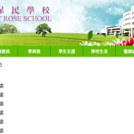
園資訊
學與教
學生支援
學校生活
獲獎
貼
書
書
書
書
書
書