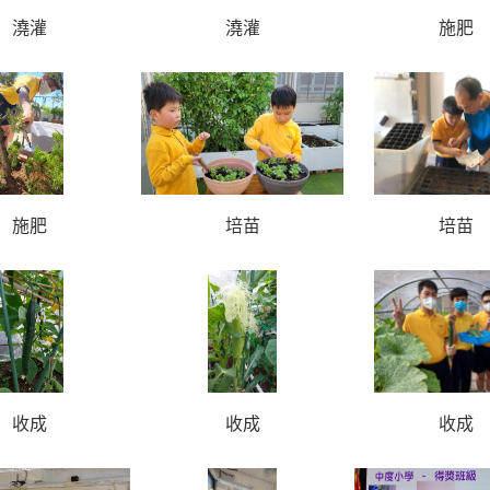
澆灌
澆灌
施肥
施肥
培苗
培苗
收成
收成
收成