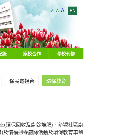
A
A
EN
A
紀錄
家校合作
學校刊物
保民電視台
環保教育
(環保回收及廚餘堆肥)
、
參觀社區廚
植)及惜福週零廚餘活動及環保教育車到