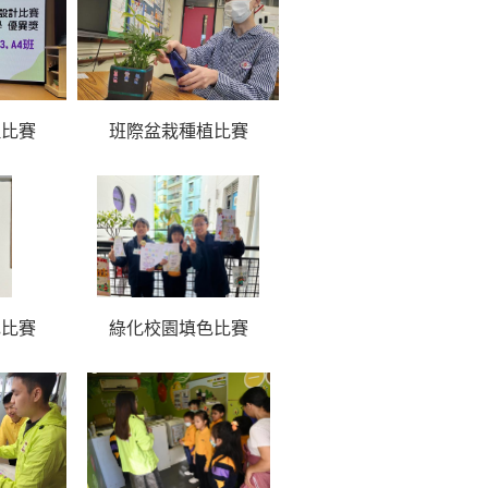
植比賽
班際盆栽種植比賽
色比賽
綠化校園填色比賽