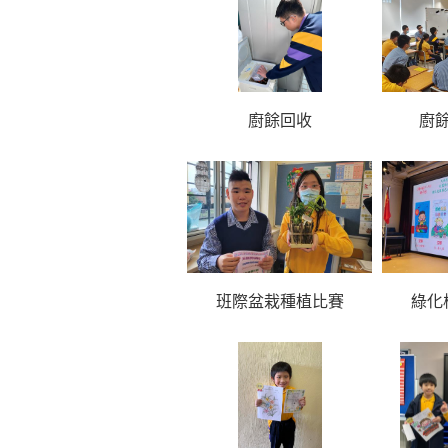
廚餘回收
廚
班際盆栽種植比賽
綠化