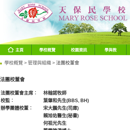
主頁
學校概覽
校園資訊
學與教
學校概覽 >
管理與組織 >
法團校董會
法團校董會
法團校董會主席︰
林翰諾牧師
校監︰
葉肇和先生(BBS, BH)
辦學團體校董︰
宋大鵬先生(司庫)
賴旭佑醫生(秘書)
何祖光先生