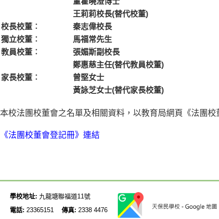
董霍曉澄博士
王莉莉校長(替代校董)
校長校董︰
秦志偉校長
獨立校董︰
馬福常先生
教員校董︰
張媚斯副校長
鄭惠慈主任(替代教員校董)
家長校董︰
曾堅女士
黃詠芝女士(替代家長校董)
本校法團校董會之名單及相關資料，以教育局網頁《法團校
《法團校董會登記冊》連結
學校地址:
九龍塘聯福道11號
電話:
23365151
傳真:
2338 4476