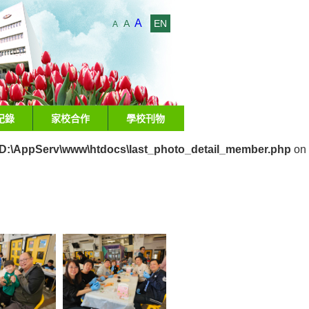
A
A
EN
A
紀錄
家校合作
學校刊物
D:\AppServ\www\htdocs\last_photo_detail_member.php
on