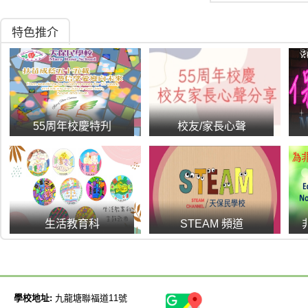
展能藝術會-藝無
特色推介
聯校音樂大賽20
生涯規劃成教班
畢業禮及頒獎典
55周年校慶特刋
校友/家長心聲
生活教育科
STEAM 頻道
學校地址
:
九龍塘聯福道11號